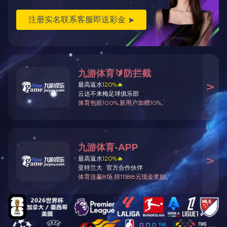
干机等加工设备，设计研发技术人员十余名，专业操作员百余人，销
售服务团队有六名，可按照您的需求设计研发定制生产，所有零部件
昌民自主生产，交期有保证，乐鱼页面在线登录就选昌民。
"扫一扫"询问报价