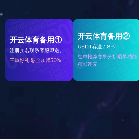
底座乐鱼页面在线登录
键盘乐鱼页面在线登录
摄像头乐鱼页面在线登录
耳机乐鱼页面在线登录
无人机乐鱼页面在线登录
手机乐鱼页面在线登录
平板乐鱼页面在线登录
数码乐鱼页面在线登录
手表乐鱼页面在线登录
智能机乐鱼页面在线登录
阻尼乐鱼页面在线登录
投影仪乐鱼页面在线登录
美容仪乐鱼页面在线登录
五金冲压件
电脑显示器支架
五金钣金冲压
音箱外观边框
家具五金件
产品介绍
小五金冲压件