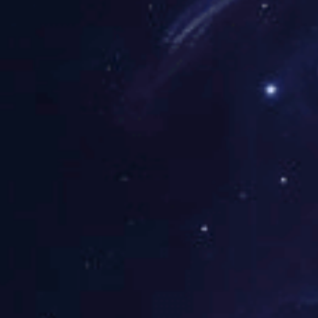
伺服电机80系列
伺服电机110系列
伺服电机130系列
伺服电机180系列
联系我们
乐鱼页面在线登录
手机：133-4266-6888
电话：0769-81383685
邮箱：changmin896@163.com
地址：广东省东莞市石排镇庙边王龙田西
路1号