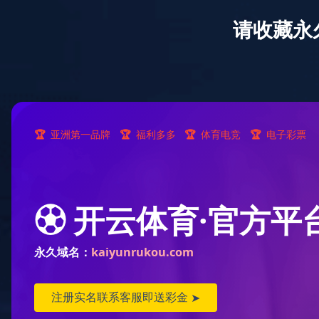
您好，欢迎访问乐鱼页面在线登录网站！
乐鱼页面在线登录
16年乐鱼页面在线登录行业技术沉淀 铸
首页
乐鱼(中国)
台灯乐鱼页面在
乐鱼页面在线登录
新闻中心
关于昌民
联系昌民
五金冲压件
昌民资讯
关于昌民
精密车削件
行业新闻
昌民团队
CNC数控车床件
常见答问
核心理念
伺服电机配件
工厂环境