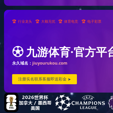
合作流程
视频中心
乐鱼页面在线登录定制
昌民优势
大轴件加工
PRODUCT CENTER
乐鱼(中国)
乐鱼页面在线登录
笔记本乐鱼页面在线登录
台灯乐鱼页面在线登录
一字乐鱼页面在线登录
显示器乐鱼页面在线登录
机器人乐鱼页面在线登录
抽油烟机乐鱼页面在线登录