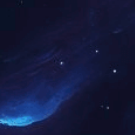
网址：www.chunliangshipin.com/