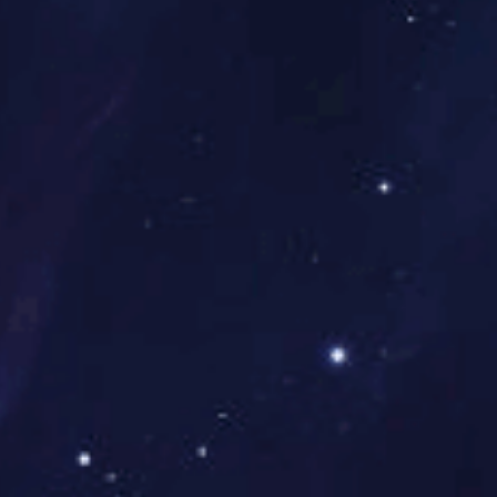
页面在线登录是集研发、制造、销售于一体的高科技精密五金乐鱼页面在线登
工200余人。公司引进德国、日本、中国台湾、国内等各类精密加工设备2