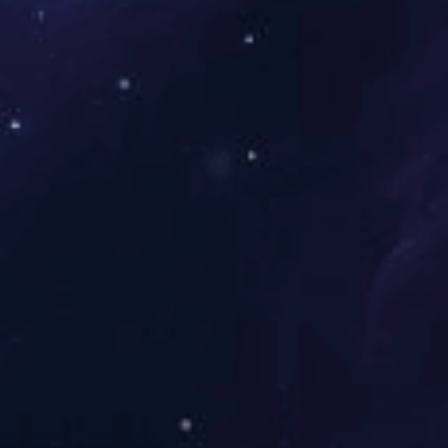
制造单元，立志
中心、外圆磨
动预摇机、数显
验检测设备。