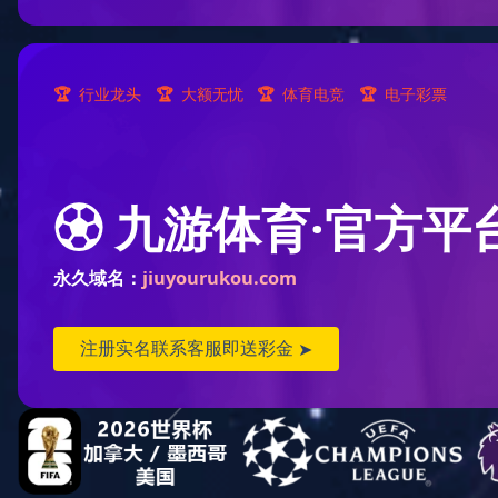
合作流程
视频中心
乐鱼页面在线登录定制
昌民优势
关于我们
ABOUT US