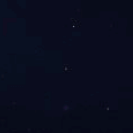
009
2010
2