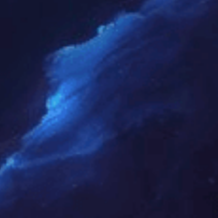
理化、标准化、系统化、自动化为标准作业为客户提供优
旨，与国内外企业逐步成长并且跻身为全国最有竞争力乐
、一字乐鱼页面在线登录、台灯乐鱼页面在线登录、显
乐鱼页面在线登录等，昌民人秉承着“追求卓越，诚信
品和优惠的价格期待与您合作共创双赢，昌民愿与您携