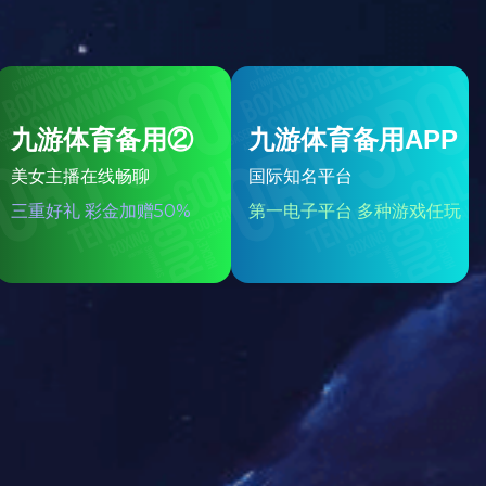
公众号
微信小程
序