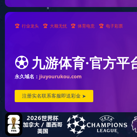
合作流程
视频中心
乐鱼页面在线登录定制
昌民优势
工厂环境
关于昌民
关于昌民
昌民团队
核心理念