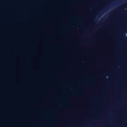
联系我们
乐鱼页面在线登录
手机：133-4266-6888
电话：0769-81383685
邮箱：changmin896@163.com
地址：广东省东莞市石排镇庙边王龙田西
路1号
网址：www.chunliangshipin.com/