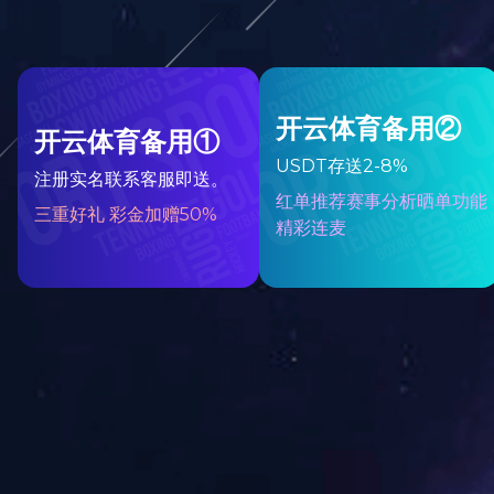
工厂环境
品质管理
视频中心
专利证书
乐鱼页面在线登录定制
昌民优势
联系昌民