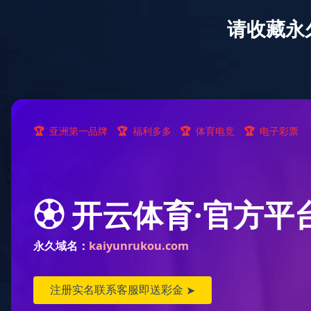
您好，欢迎访问乐鱼页面在线登录网站！
乐鱼页面在线登录
16年乐鱼页面在线登录行业技术沉淀 铸
首页
乐鱼(中国)
台灯乐鱼页面在
乐鱼页面在线登录
新闻中心
关于昌民
联系昌民
五金冲压件
昌民资讯
关于昌民
精密车削件
行业新闻
昌民团队
CNC数控车床件
常见答问
核心理念
伺服电机配件
工厂环境