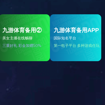
扫一扫加
微信
185-003
公众号
微信小程
序
-002