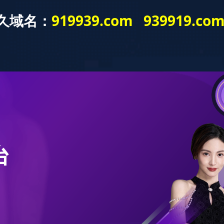
就高品质乐鱼页面在线登录
线登录
笔记本乐鱼页面在线登录
一字乐鱼