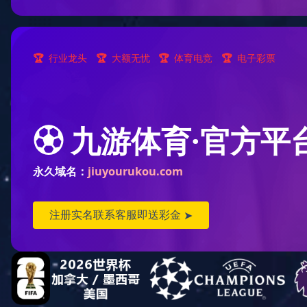
合作流程
视频中心
乐鱼页面在线登录定制
昌民优势
乐鱼页面在线
PRODUCT CENTER
乐鱼(中国)
乐鱼页面在线登录
笔记本乐鱼页面在线登录
台灯乐鱼页面在线登录
一字乐鱼页面在线登录
显示器乐鱼页面在线登录
机器人乐鱼页面在线登录
抽油烟机乐鱼页面在线登录