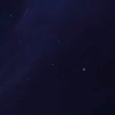
VD乐鱼页面在线登录CMZ039-2
长杆壁灯乐鱼页面在线登录设计C