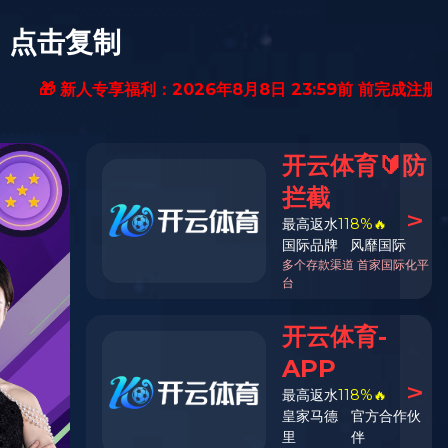
加入收藏
网站地图
全国服务热线：
133-4266-6888
0769-81383685
"扫一扫"询问报价
页面在线登录
乐鱼(中国)
客户见证
乐鱼(中国)
荣誉客户