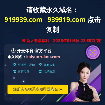
很抱歉，您请求的页面目前不
这可能是因为：
您已输入的网址不正确，或您要找的网页可能已
您访问的网站正在备案中，暂时禁止访问
据工信部电管［2010］64号文件，对未进行ICP备案或备案信息不完全的网站，进行
千度网络作为此网站的运营商，有责任和义务免费协助网站所有者，核实相关信息及
如果网站ICP备案信息已审核通过，如下原因导致页面被禁止访问：
网站服务已到期，千度网络已经停止对此网站进行运营服务。