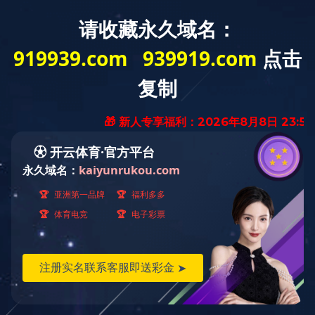
全国服务热线：
133-4266-6888
首页
乐鱼(中国)
乐鱼(中国)
新闻中心
关于昌民
联系昌民
品质管理
栏目导航
模具制造
样品组装测试